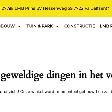
31277
LMB Prins BV Hessenweg 59 7722 PJ Dalfsen
DBOUW
TUIN & PARK
CONSTRUCTIE
LMB 
 geweldige dingen in het v
 vooruitzicht! Onze winkel wordt momenteel gebouwd en zal 