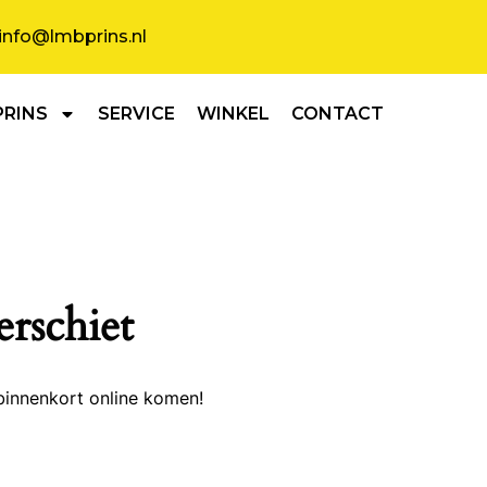
info@lmbprins.nl
PRINS
SERVICE
WINKEL
CONTACT
erschiet
binnenkort online komen!