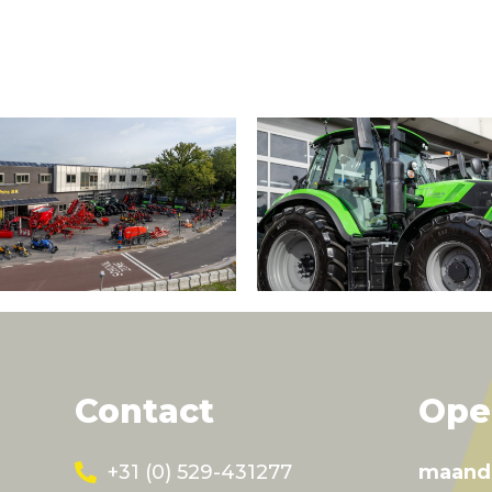
Contact
Ope
+31 (0) 529-431277
maand