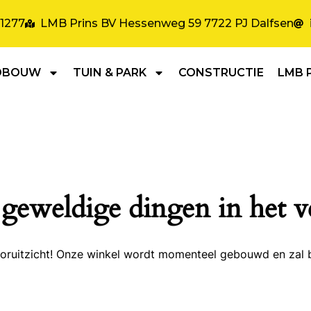
31277
LMB Prins BV Hessenweg 59 7722 PJ Dalfsen
DBOUW
TUIN & PARK
CONSTRUCTIE
LMB 
 geweldige dingen in het v
 vooruitzicht! Onze winkel wordt momenteel gebouwd en zal 