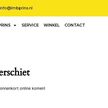
info@lmbprins.nl
PRINS
SERVICE
WINKEL
CONTACT
erschiet
binnenkort online komen!