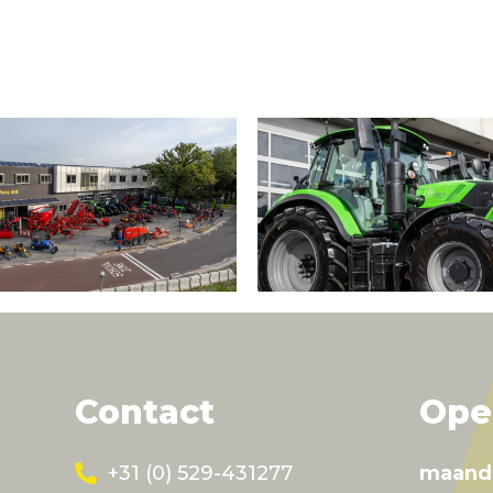
Contact
Ope
+31 (0) 529-431277
maand