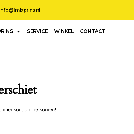
info@lmbprins.nl
PRINS
SERVICE
WINKEL
CONTACT
erschiet
binnenkort online komen!