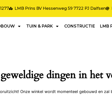
31277
LMB Prins BV Hessenweg 59 7722 PJ Dalfsen
DBOUW
TUIN & PARK
CONSTRUCTIE
LMB 
 geweldige dingen in het v
 vooruitzicht! Onze winkel wordt momenteel gebouwd en zal 