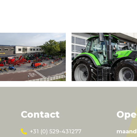
Contact
Ope
+31 (0) 529-431277
maand