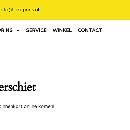
info@lmbprins.nl
PRINS
SERVICE
WINKEL
CONTACT
erschiet
binnenkort online komen!