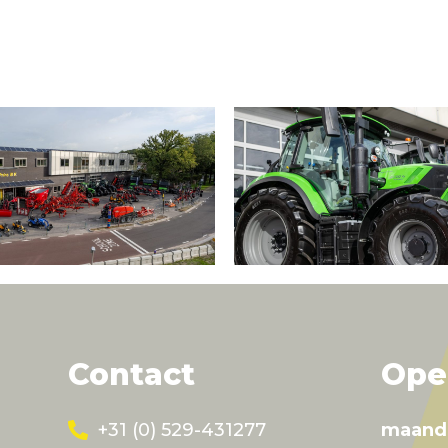
Contact
Ope
+31 (0) 529-431277
maand