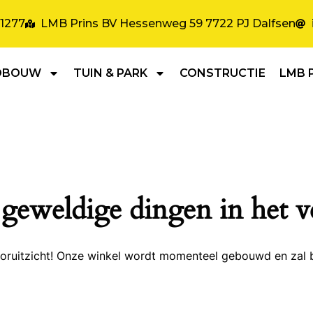
31277
LMB Prins BV Hessenweg 59 7722 PJ Dalfsen
DBOUW
TUIN & PARK
CONSTRUCTIE
LMB 
 geweldige dingen in het v
 vooruitzicht! Onze winkel wordt momenteel gebouwd en zal 