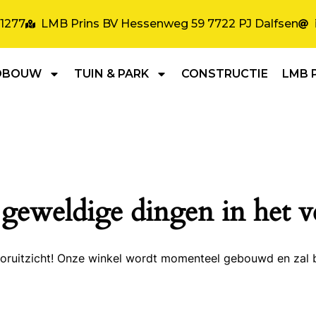
31277
LMB Prins BV Hessenweg 59 7722 PJ Dalfsen
DBOUW
TUIN & PARK
CONSTRUCTIE
LMB 
 geweldige dingen in het v
 vooruitzicht! Onze winkel wordt momenteel gebouwd en zal 