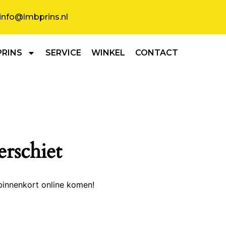
info@lmbprins.nl
PRINS
SERVICE
WINKEL
CONTACT
erschiet
binnenkort online komen!