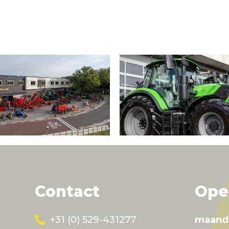
Contact
Ope
+31 (0) 529-431277
maand