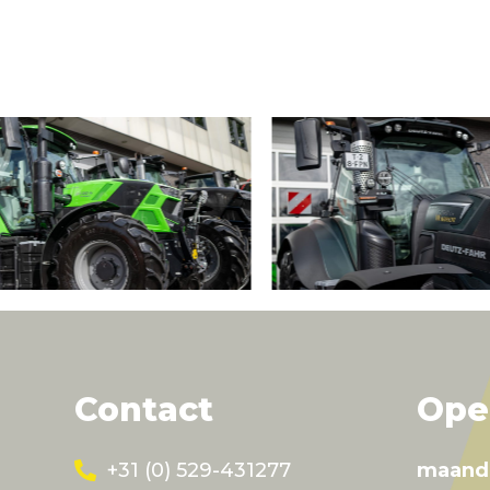
Contact
Ope
+31 (0) 529-431277
maand