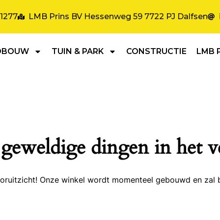
31277
LMB Prins BV Hessenweg 59 7722 PJ Dalfsen
DBOUW
TUIN & PARK
CONSTRUCTIE
LMB 
 geweldige dingen in het v
 vooruitzicht! Onze winkel wordt momenteel gebouwd en zal 