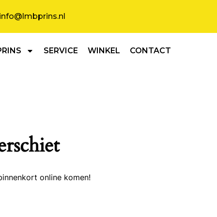
info@lmbprins.nl
PRINS
SERVICE
WINKEL
CONTACT
erschiet
binnenkort online komen!