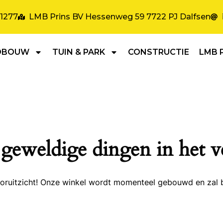
31277
LMB Prins BV Hessenweg 59 7722 PJ Dalfsen
DBOUW
TUIN & PARK
CONSTRUCTIE
LMB 
 geweldige dingen in het v
 vooruitzicht! Onze winkel wordt momenteel gebouwd en zal 