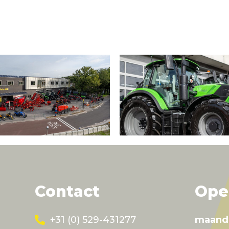
Contact
Ope
+31 (0) 529-431277
maand