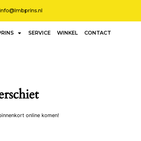
info@lmbprins.nl
PRINS
SERVICE
WINKEL
CONTACT
erschiet
binnenkort online komen!