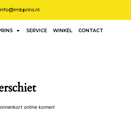
info@lmbprins.nl
PRINS
SERVICE
WINKEL
CONTACT
erschiet
binnenkort online komen!