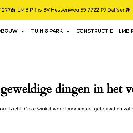
31277
LMB Prins BV Hessenweg 59 7722 PJ Dalfsen
DBOUW
TUIN & PARK
CONSTRUCTIE
LMB 
 geweldige dingen in het v
 vooruitzicht! Onze winkel wordt momenteel gebouwd en zal 