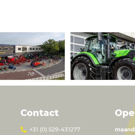
Contact
Ope
+31 (0) 529-431277
maand