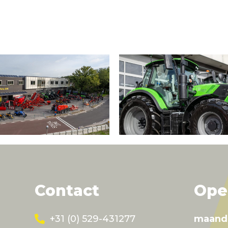
Contact
Ope
+31 (0) 529-431277
maand