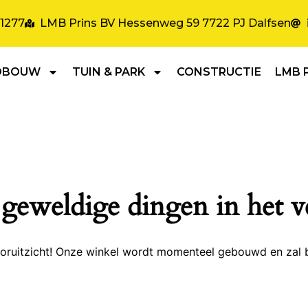
31277
LMB Prins BV Hessenweg 59 7722 PJ Dalfsen
DBOUW
TUIN & PARK
CONSTRUCTIE
LMB 
 geweldige dingen in het v
 vooruitzicht! Onze winkel wordt momenteel gebouwd en zal 