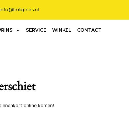
info@lmbprins.nl
PRINS
SERVICE
WINKEL
CONTACT
erschiet
binnenkort online komen!