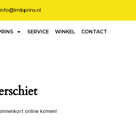
info@lmbprins.nl
PRINS
SERVICE
WINKEL
CONTACT
erschiet
binnenkort online komen!