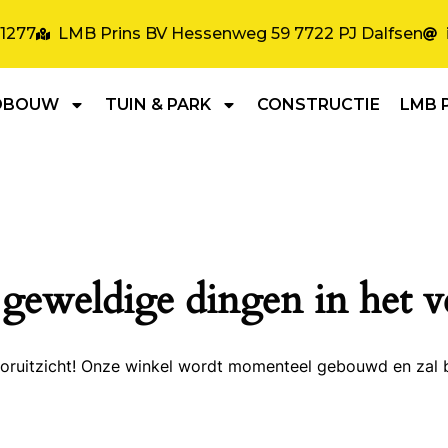
31277
LMB Prins BV Hessenweg 59 7722 PJ Dalfsen
DBOUW
TUIN & PARK
CONSTRUCTIE
LMB 
 geweldige dingen in het v
 vooruitzicht! Onze winkel wordt momenteel gebouwd en zal 