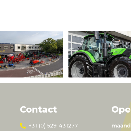
Contact
Ope
+31 (0) 529-431277
maand